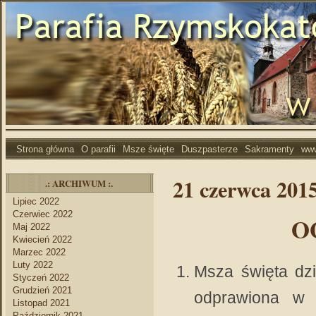
Strona główna
O parafii
Msze święte
Duszpasterze
Sakramenty
ww
21 czerwca 2015
.: ARCHIWUM :.
Lipiec 2022
Czerwiec 2022
OGŁOSZE
Maj 2022
Kwiecień 2022
Marzec 2022
Luty 2022
Msza święta dzi
Styczeń 2022
Grudzień 2021
odprawiona w 
Listopad 2021
Październik 2021