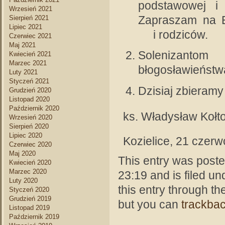
podstawowej i
Wrzesień 2021
Zapraszam na E
Sierpień 2021
Lipiec 2021
i rodziców.
Czerwiec 2021
Maj 2021
Solenizanto
Kwiecień 2021
Marzec 2021
błogosławieństwa
Luty 2021
Styczeń 2021
Dzisiaj zbieramy
Grudzień 2020
Listopad 2020
Październik 2020
ks. Władysław Kołt
Wrzesień 2020
Sierpień 2020
Lipiec 2020
Kozielice, 21 czerw
Czerwiec 2020
Maj 2020
This entry was post
Kwiecień 2020
Marzec 2020
23:19 and is filed u
Luty 2020
this entry through th
Styczeń 2020
Grudzień 2019
but you can
trackba
Listopad 2019
Październik 2019